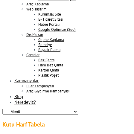
Araç Kaplama
Web Tasarım
Kurumsal Site
E- Ticaret Sitesi
Haber Portalı
Google Optimize (Seo)
Dış Mekan
Cephe Kaplama
Şemsiye
Bayrak-Flama
Çantalar
Bez Çanta
Ham Bez Çanta
Karton Çanta
Plastik Poşet
Kampanyalar
Fuar Kampanyası
Araç Giydirme Kampanyası
Blog
Neredeyiz?
Kutu Harf Tabela