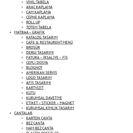
VİNİL TABELA
ARAÇ KAPLAMA
CAM KAPLAMA
CEPHE KAPLAMA
ROLL UP
TOTEM TABELA
MATBAA – GRAFİK
KATALOG TASARIM
CAFE & RESTAURENT MENÜ
BROŞÜR
DERGİ TASARIMI
FATURA – İRSALİYE – FİŞ
CEPLİ DOSYA
BLOGNOT
AMERİKAN SERVİS
LOGO TASARIM
AFİŞ TASARIMI
KARTVİZİT
KUTU
KURUMSAL DAVETİYE
ETİKET – STİCKER – MAGNET
KURUMSAL KİMLİK TASARIM
ÇANTALAR
KARTON ÇANTA
BEZ ÇANTA
HAM BEZ ÇANTA