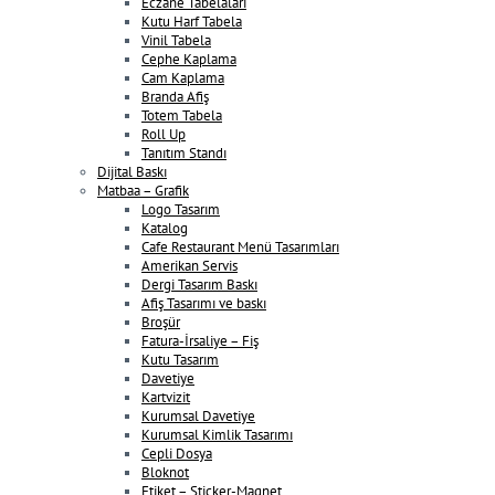
Eczane Tabelaları
Kutu Harf Tabela
Vinil Tabela
Cephe Kaplama
Cam Kaplama
Branda Afiş
Totem Tabela
Roll Up
Tanıtım Standı
Dijital Baskı
Matbaa – Grafik
Logo Tasarım
Katalog
Cafe Restaurant Menü Tasarımları
Amerikan Servis
Dergi Tasarım Baskı
Afiş Tasarımı ve baskı
Broşür
Fatura-İrsaliye – Fiş
Kutu Tasarım
Davetiye
Kartvizit
Kurumsal Davetiye
Kurumsal Kimlik Tasarımı
Cepli Dosya
Bloknot
Etiket – Sticker-Magnet