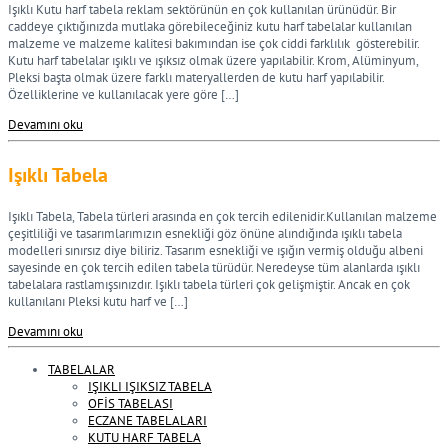
Işıklı Kutu harf tabela reklam sektörünün en çok kullanılan ürünüdür. Bir
caddeye çıktığınızda mutlaka görebileceğiniz kutu harf tabelalar kullanılan
malzeme ve malzeme kalitesi bakımından ise çok ciddi farklılık gösterebilir.
Kutu harf tabelalar ışıklı ve ışıksız olmak üzere yapılabilir. Krom, Alüminyum,
Pleksi başta olmak üzere farklı materyallerden de kutu harf yapılabilir.
Özelliklerine ve kullanılacak yere göre […]
Devamını oku
Işıklı Tabela
Işıklı Tabela, Tabela türleri arasında en çok tercih edilenidir.Kullanılan malzeme
çeşitliliği ve tasarımlarımızın esnekliği göz önüne alındığında ışıklı tabela
modelleri sınırsız diye biliriz. Tasarım esnekliği ve ışığın vermiş olduğu albeni
sayesinde en çok tercih edilen tabela türüdür. Neredeyse tüm alanlarda ışıklı
tabelalara rastlamışsınızdır. Işıklı tabela türleri çok gelişmiştir. Ancak en çok
kullanılanı Pleksi kutu harf ve […]
Devamını oku
TABELALAR
IŞIKLI IŞIKSIZ TABELA
OFİS TABELASI
ECZANE TABELALARI
KUTU HARF TABELA