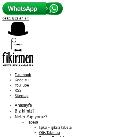
0551 518 64 84
Facebook
Google +
YouTube
RSS
Sitemap
Anasayfa
Biz kimiz?
Neler Yapıyoruz?
Tabela
Işıklı – ışıksız tabela
Ofis Tabelası