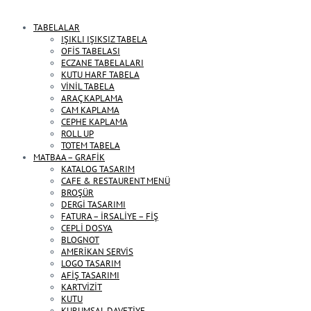
TABELALAR
IŞIKLI IŞIKSIZ TABELA
OFİS TABELASI
ECZANE TABELALARI
KUTU HARF TABELA
VİNİL TABELA
ARAÇ KAPLAMA
CAM KAPLAMA
CEPHE KAPLAMA
ROLL UP
TOTEM TABELA
MATBAA – GRAFİK
KATALOG TASARIM
CAFE & RESTAURENT MENÜ
BROŞÜR
DERGİ TASARIMI
FATURA – İRSALİYE – FİŞ
CEPLİ DOSYA
BLOGNOT
AMERİKAN SERVİS
LOGO TASARIM
AFİŞ TASARIMI
KARTVİZİT
KUTU
KURUMSAL DAVETİYE