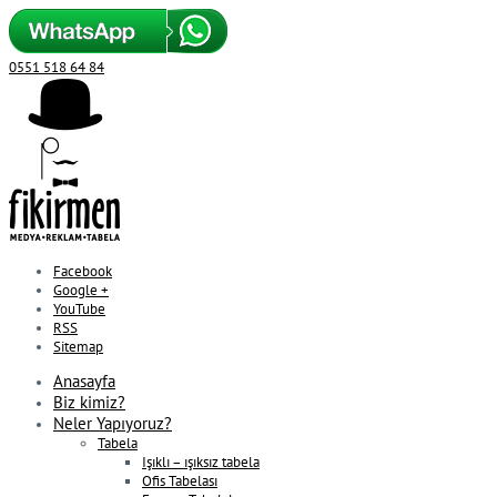
0551 518 64 84
Facebook
Google +
YouTube
RSS
Sitemap
Anasayfa
Biz kimiz?
Neler Yapıyoruz?
Tabela
Işıklı – ışıksız tabela
Ofis Tabelası