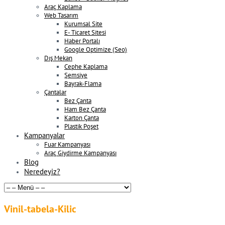
Araç Kaplama
Web Tasarım
Kurumsal Site
E- Ticaret Sitesi
Haber Portalı
Google Optimize (Seo)
Dış Mekan
Cephe Kaplama
Şemsiye
Bayrak-Flama
Çantalar
Bez Çanta
Ham Bez Çanta
Karton Çanta
Plastik Poşet
Kampanyalar
Fuar Kampanyası
Araç Giydirme Kampanyası
Blog
Neredeyiz?
Vinil-tabela-Kilic