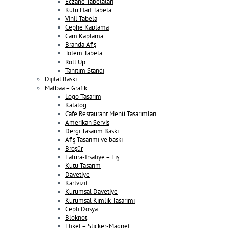
Eczane Tabelaları
Kutu Harf Tabela
Vinil Tabela
Cephe Kaplama
Cam Kaplama
Branda Afiş
Totem Tabela
Roll Up
Tanıtım Standı
Dijital Baskı
Matbaa – Grafik
Logo Tasarım
Katalog
Cafe Restaurant Menü Tasarımları
Amerikan Servis
Dergi Tasarım Baskı
Afiş Tasarımı ve baskı
Broşür
Fatura-İrsaliye – Fiş
Kutu Tasarım
Davetiye
Kartvizit
Kurumsal Davetiye
Kurumsal Kimlik Tasarımı
Cepli Dosya
Bloknot
Etiket – Sticker-Magnet