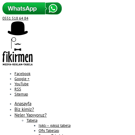
0551 518 64 84
Facebook
Google +
YouTube
RSS
Sitemap
Anasayfa
Biz kimiz?
Neler Yapıyoruz?
Tabela
Işıklı – ışıksız tabela
Ofis Tabelası