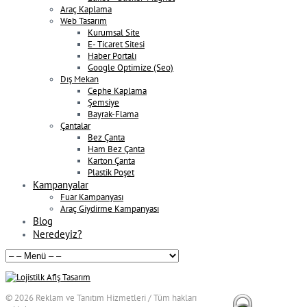
Araç Kaplama
Web Tasarım
Kurumsal Site
E- Ticaret Sitesi
Haber Portalı
Google Optimize (Seo)
Dış Mekan
Cephe Kaplama
Şemsiye
Bayrak-Flama
Çantalar
Bez Çanta
Ham Bez Çanta
Karton Çanta
Plastik Poşet
Kampanyalar
Fuar Kampanyası
Araç Giydirme Kampanyası
Blog
Neredeyiz?
© 2026
Reklam ve Tanıtım Hizmetleri / Tüm hakları