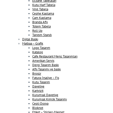
Eczane Tabelaları
Kutu Harf Tabela
Vinil Tabela
Cephe Kaplama
Cam Kaplama
Branda Afiş
Totem Tabela
Roll Up
Tanıtım Standı
Dijital Baskı
Matbaa – Grafik
Logo Tasarım
Katalog
Cafe Restaurant Menü Tasarımları
Amerikan Servis
Dergi Tasarım Baskı
Afiş Tasarımı ve baskı
Broşür
Fatura-İrsaliye – Fiş
Kutu Tasarım
Davetiye
Kartvizit
Kurumsal Davetiye
Kurumsal Kimlik Tasarımı
Cepli Dosya
Bloknot
Etiket – Sticker-Magnet