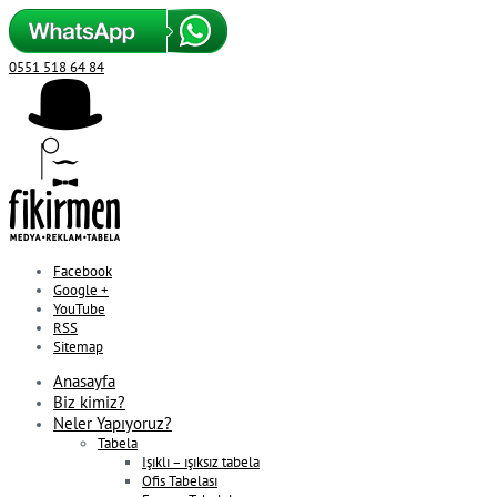
0551 518 64 84
Facebook
Google +
YouTube
RSS
Sitemap
Anasayfa
Biz kimiz?
Neler Yapıyoruz?
Tabela
Işıklı – ışıksız tabela
Ofis Tabelası