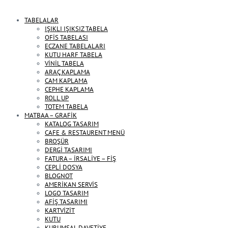
TABELALAR
IŞIKLI IŞIKSIZ TABELA
OFİS TABELASI
ECZANE TABELALARI
KUTU HARF TABELA
VİNİL TABELA
ARAÇ KAPLAMA
CAM KAPLAMA
CEPHE KAPLAMA
ROLL UP
TOTEM TABELA
MATBAA – GRAFİK
KATALOG TASARIM
CAFE & RESTAURENT MENÜ
BROŞÜR
DERGİ TASARIMI
FATURA – İRSALİYE – FİŞ
CEPLİ DOSYA
BLOGNOT
AMERİKAN SERVİS
LOGO TASARIM
AFİŞ TASARIMI
KARTVİZİT
KUTU
KURUMSAL DAVETİYE