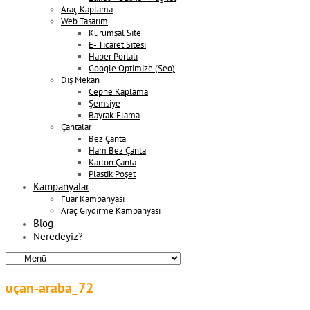
Araç Kaplama
Web Tasarım
Kurumsal Site
E- Ticaret Sitesi
Haber Portalı
Google Optimize (Seo)
Dış Mekan
Cephe Kaplama
Şemsiye
Bayrak-Flama
Çantalar
Bez Çanta
Ham Bez Çanta
Karton Çanta
Plastik Poşet
Kampanyalar
Fuar Kampanyası
Araç Giydirme Kampanyası
Blog
Neredeyiz?
uçan-araba_72