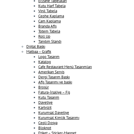
Eczane Tabelaları
Kutu Harf Tabela
Vinil Tabela
Cephe Kaplama
Cam Kaplama
Branda Afiş
Totem Tabela
Roll Up
Tanıtım Standı
Dijital Baskı
Matbaa – Grafik
Logo Tasarım
Katalog
Cafe Restaurant Menü Tasarımları
Amerikan Servis
Dergi Tasarım Baskı
Afiş Tasarımı ve baskı
Broşür
Fatura-İrsaliye – Fiş
Kutu Tasarım
Davetiye
Kartvizit
Kurumsal Davetiye
Kurumsal Kimlik Tasarımı
Cepli Dosya
Bloknot
Etiket – Sticker-Magnet