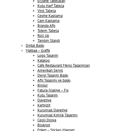
Eczane Tabelaları
Kutu Harf Tabela
Vinil Tabela
Cephe Kaplama
Cam Kaplama
Branda Afiş
Totem Tabela
Roll Up
Tanıtım Standı
Dijital Baskı
Matbaa – Grafik
Logo Tasarım
Katalog
Cafe Restaurant Menü Tasarımları
Amerikan Servis
Dergi Tasarım Baskı
Afiş Tasarımı ve baskı
Broşür
Fatura-İrsaliye – Fiş
Kutu Tasarım
Davetiye
Kartvizit
Kurumsal Davetiye
Kurumsal Kimlik Tasarımı
Cepli Dosya
Bloknot
Etiket – Sticker-Magnet