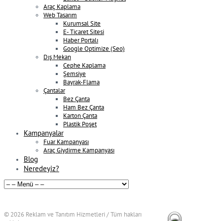
Araç Kaplama
Web Tasarım
Kurumsal Site
E- Ticaret Sitesi
Haber Portalı
Google Optimize (Seo)
Dış Mekan
Cephe Kaplama
Şemsiye
Bayrak-Flama
Çantalar
Bez Çanta
Ham Bez Çanta
Karton Çanta
Plastik Poşet
Kampanyalar
Fuar Kampanyası
Araç Giydirme Kampanyası
Blog
Neredeyiz?
© 2026
Reklam ve Tanıtım Hizmetleri / Tüm hakları