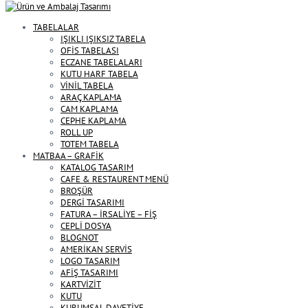
TABELALAR
IŞIKLI IŞIKSIZ TABELA
OFİS TABELASI
ECZANE TABELALARI
KUTU HARF TABELA
VİNİL TABELA
ARAÇ KAPLAMA
CAM KAPLAMA
CEPHE KAPLAMA
ROLL UP
TOTEM TABELA
MATBAA – GRAFİK
KATALOG TASARIM
CAFE & RESTAURENT MENÜ
BROŞÜR
DERGİ TASARIMI
FATURA – İRSALİYE – FİŞ
CEPLİ DOSYA
BLOGNOT
AMERİKAN SERVİS
LOGO TASARIM
AFİŞ TASARIMI
KARTVİZİT
KUTU
KURUMSAL DAVETİYE