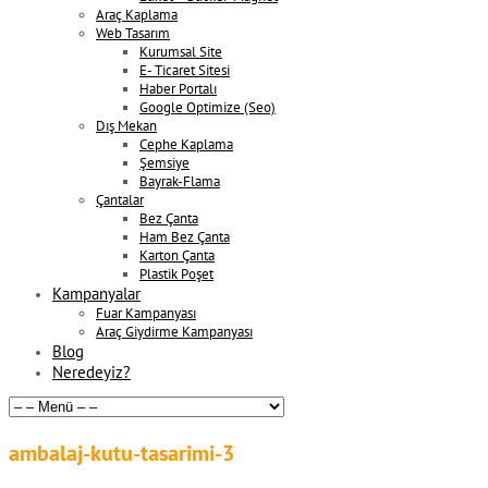
Araç Kaplama
Web Tasarım
Kurumsal Site
E- Ticaret Sitesi
Haber Portalı
Google Optimize (Seo)
Dış Mekan
Cephe Kaplama
Şemsiye
Bayrak-Flama
Çantalar
Bez Çanta
Ham Bez Çanta
Karton Çanta
Plastik Poşet
Kampanyalar
Fuar Kampanyası
Araç Giydirme Kampanyası
Blog
Neredeyiz?
ambalaj-kutu-tasarimi-3