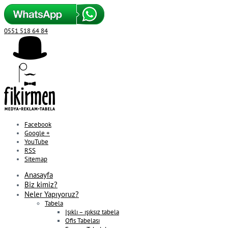
0551 518 64 84
Facebook
Google +
YouTube
RSS
Sitemap
Anasayfa
Biz kimiz?
Neler Yapıyoruz?
Tabela
Işıklı – ışıksız tabela
Ofis Tabelası