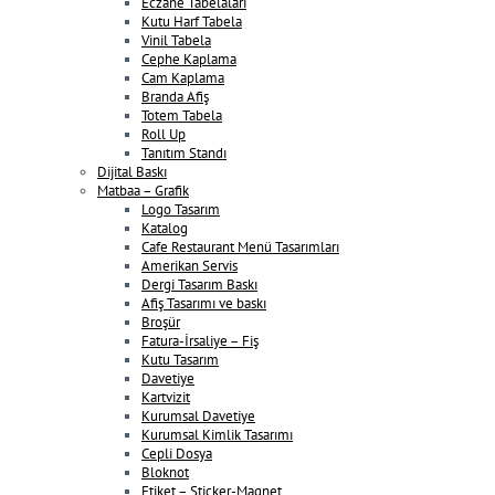
Eczane Tabelaları
Kutu Harf Tabela
Vinil Tabela
Cephe Kaplama
Cam Kaplama
Branda Afiş
Totem Tabela
Roll Up
Tanıtım Standı
Dijital Baskı
Matbaa – Grafik
Logo Tasarım
Katalog
Cafe Restaurant Menü Tasarımları
Amerikan Servis
Dergi Tasarım Baskı
Afiş Tasarımı ve baskı
Broşür
Fatura-İrsaliye – Fiş
Kutu Tasarım
Davetiye
Kartvizit
Kurumsal Davetiye
Kurumsal Kimlik Tasarımı
Cepli Dosya
Bloknot
Etiket – Sticker-Magnet