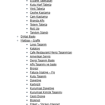
Eczane Tabelaları
Kutu Harf Tabela
Vinil Tabela
Cephe Kaplama
Cam Kaplama
Branda Afiş
Totem Tabela
Roll Up
Tanıtım Standı
Dijital Baskı
Matbaa – Grafik
Logo Tasarım
Katalog
Cafe Restaurant Menü Tasarımları
Amerikan Servis
Dergi Tasarım Baskı
Afiş Tasarımı ve baskı
Broşür
Fatura-İrsaliye – Fiş
Kutu Tasarım
Davetiye
Kartvizit
Kurumsal Davetiye
Kurumsal Kimlik Tasarımı
Cepli Dosya
Bloknot
Etiket – Sticker-Magnet