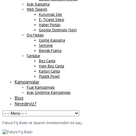
Araç Kaplama
Web Tasarım
Kurumsal Site
E- Ticaret Sitesi
Haber Portalı
Google Optimize (Seo)
Dış Mekan
Cephe Kaplama
Şemsiye
Bayrak-Flama
Çantalar
Bez Çanta
Ham Bez Çanta
Karton Çanta
Plastik Poşet
Kampanyalar
Fuar Kampanyası
Araç Giydirme Kampanyası
Blog
Neredeyiz?
Fatura Fiş Baskı ve tasarım örneklerinden bir kaçı.