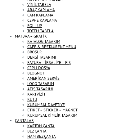
VİNİL TABELA
ARAÇ KAPLAMA
CAM KAPLAMA
CEPHE KAPLAMA
ROLL UP
TOTEM TABELA
MATBAA – GRAFİK
KATALOG TASARIM
CAFE & RESTAURENT MENÜ
BROŞÜR
DERGİ TASARIMI
FATURA – İRSALİYE – FİŞ
CEPLİ DOSYA
BLOGNOT
AMERİKAN SERVİS
LOGO TASARIM
AFİŞ TASARIMI
KARTVİZİT
KUTU
KURUMSAL DAVETİYE
ETİKET – STİCKER – MAGNET
KURUMSAL KİMLİK TASARIM
ÇANTALAR
KARTON ÇANTA
BEZ ÇANTA
HAM BEZ ÇANTA