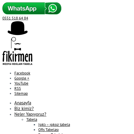
0551 518 64 84
Facebook
Google +
YouTube
RSS
Sitemap
Anasayfa
Biz kimiz?
Neler Yapıyoruz?
Tabela
Işıklı – ışıksız tabela
Ofis Tabelası