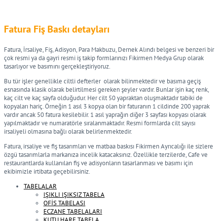
Fatura Fiş Baskı detayları
Fatura, İrsaliye, Fiş, Adisyon, Para Makbuzu, Dernek Alındı belgesi ve benzeri bir
çok resmi ya da gayri resmi iş takip formlarınızı Fikirmen Medya Grup olarak
tasarlıyor ve basımını gerçekleştiriyoruz.
Bu tür işler genellikle ciltli defterler olarak bilinmektedir ve basıma geçiş
esnasında klasik olarak belirtilmesi gereken şeyler vardır. Bunlar işin kaç renk,
kaç cilt ve kaç sayfa olduğudur. Her cilt 50 yapraktan oluşmaktadır tabiki de
kopyaları hariç. Örneğin 1 asıl 3 kopya olan bir faturanın 1 cildinde 200 yaprak
vardır ancak 50 fatura kesilebilir. 1 asıl yaprağın diğer 3 sayfası kopyası olarak
yapılmaktadır ve numaratörle sıralanmaktadır. Resmi formlarda cilt sayısı
irsaliyeli olmasına bağlı olarak belirlenmektedir.
Fatura, irsaliye ve fiş tasarımları ve matbaa baskısı Fikirmen Ayrıcalığı ile sizlere
özgü tasarımlarla markanıza incelik katacaksınız. Özellikle terzilerde, Cafe ve
restaurantlarda kullanılan fiş ve adisyonların tasarlanması ve basımı için
ekibimizle irtibata geçebilirsiniz.
TABELALAR
IŞIKLI IŞIKSIZ TABELA
OFİS TABELASI
ECZANE TABELALARI
KUTU HARF TABELA