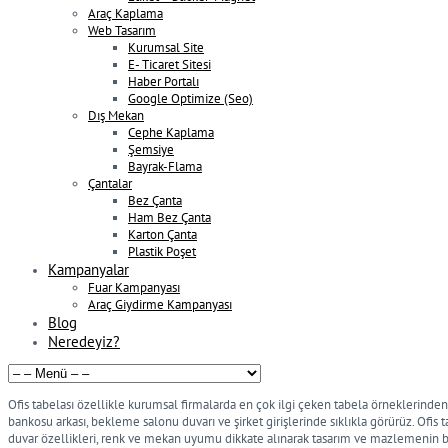
Araç Kaplama
Web Tasarım
Kurumsal Site
E- Ticaret Sitesi
Haber Portalı
Google Optimize (Seo)
Dış Mekan
Cephe Kaplama
Şemsiye
Bayrak-Flama
Çantalar
Bez Çanta
Ham Bez Çanta
Karton Çanta
Plastik Poşet
Kampanyalar
Fuar Kampanyası
Araç Giydirme Kampanyası
Blog
Neredeyiz?
Ofis tabelası özellikle kurumsal firmalarda en çok ilgi çeken tabela örneklerinden b
bankosu arkası, bekleme salonu duvarı ve şirket girişlerinde sıklıkla görürüz. Ofis
duvar özellikleri, renk ve mekan uyumu dikkate alınarak tasarım ve mazlemenin 