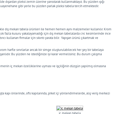
nelde dışardan pleksi zemin üzerine yansıtarak kullanmaktayız. Bu yüzden ışığı
 muayenehane gibi yerle bu yüzden parlak pleksi tabela tercih etmektedir.
likle dış mekan tabela ürünleri ile hemen hemen aynı malzemeler kullanılır. Krom
çok fazla kusuru yakalayamadığı için dış mekan tabelalarda cnc kesimlerinde ince
rıcı kullanan firmalar için sıkıntı yarata bilir. Yapışan ürünü çıkartmak ve
krom harfle sınırlarlar ancak bir simge oluşturulabilecek her şey bir tabelaya
aşarılıdır. Bu yüzden ne istediğinize iyi karar vermelisiniz. Bu durum çalışma
zemenin iç mekan özelliklerine uyması ve işçiliğinin düzgün yapılmış olmasına
a kapı önlerinde, ofis kapılarında, şirket içi yönlendirmelerde, alış veriş merkezi
iç mekan tabela