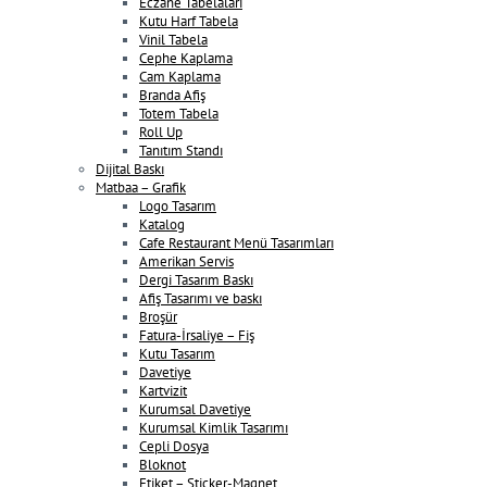
Eczane Tabelaları
Kutu Harf Tabela
Vinil Tabela
Cephe Kaplama
Cam Kaplama
Branda Afiş
Totem Tabela
Roll Up
Tanıtım Standı
Dijital Baskı
Matbaa – Grafik
Logo Tasarım
Katalog
Cafe Restaurant Menü Tasarımları
Amerikan Servis
Dergi Tasarım Baskı
Afiş Tasarımı ve baskı
Broşür
Fatura-İrsaliye – Fiş
Kutu Tasarım
Davetiye
Kartvizit
Kurumsal Davetiye
Kurumsal Kimlik Tasarımı
Cepli Dosya
Bloknot
Etiket – Sticker-Magnet