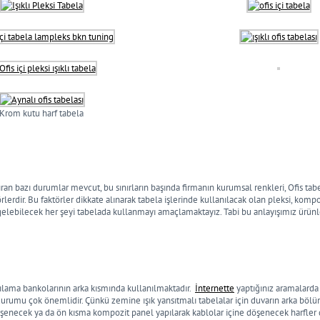
Krom kutu harf tabela
ran bazı durumlar mevcut, bu sınırların başında firmanın kurumsal renkleri, Ofis tabe
rdir. Bu faktörler dikkate alınarak tabela işlerinde kullanılacak olan pleksi, kom
a gelebilecek her şeyi tabelada kullanmayı amaçlamaktayız. Tabi bu anlayışımız ürün
arşılama bankolarının arka kısmında kullanılmaktadır.
İnternette
yaptığınız aramalarda b
uk durumu çok önemlidir. Çünkü zemine ışık yansıtmalı tabelalar için duvarın arka 
 döşenecek ya da ön kısma kompozit panel yapılarak kablolar içine döşenecek harfle