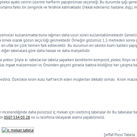
k pleksi ayaklı zemin üzerine harflerin yapıştırılması seçeneği. Bu durumda ışığı ge
tama farklı bir zenginlik ve ferahlık katmaktadır. Dikkat ederseniz hastane, dişçi,
malzemeler kullanılmakta buna rağmen daha uzun süreli kullanılabilmektedir. Genel
uma örnek olarak gözün seçiciliği gelmektedir. Örneğin gözümüz 1,5 metreden sonra 
en ufak bir çizik hemen fark edilecektir. Bu durumun en sıkıntılı kısmı kaliteli yapıştı
ği diğer tabelalara göre daha hassas ve daha maliyetlidir.
a yoktur. Şöyle ki tabelacılar tabela yaparken kendilerini kompozit, pleksi, folyo ve 
ğlalar, inşaat malzemeleri vs. Önünden geçeni görsele baktıra bildiğiniz her çalışma b
t ediniz. Özellikle krom kutu harf tercih eden müşteriler dikkatli olmalı. Krom mal
incelendiğinde daha pürüzsüz iç mekan için üretilmiş tabelalar dır. Bu tabelalar başt
çin
0507 534 03 28
no lu telefona tıklayarak arama yapabilirsiniz.
Şeffaf Plexi Tabela