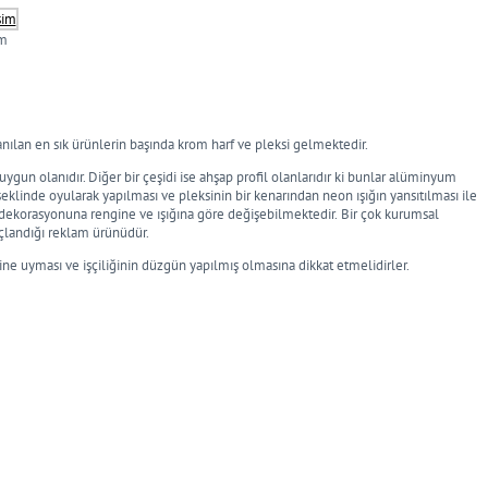
im
anılan en sık ürünlerin başında krom harf ve pleksi gelmektedir.
gun olanıdır. Diğer bir çeşidi ise ahşap profil olanlarıdır ki bunlar alüminyum
şeklinde oyularak yapılması ve pleksinin bir kenarından neon ışığın yansıtılması ile
 dekorasyonuna rengine ve ışığına göre değişebilmektedir.
Bir çok kurumsal
açlandığı reklam ürünüdür.
ne uyması ve işçiliğinin düzgün yapılmış olmasına dikkat etmelidirler.