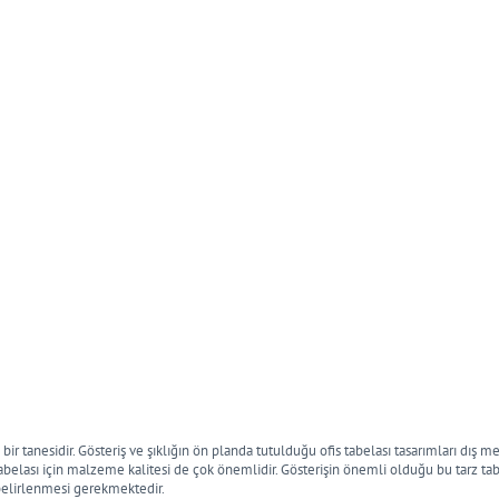
ir tanesidir. Gösteriş ve şıklığın ön planda tutulduğu ofis tabelası tasarımları dış m
 tabelası için malzeme kalitesi de çok önemlidir. Gösterişin önemli olduğu bu tarz ta
belirlenmesi gerekmektedir.