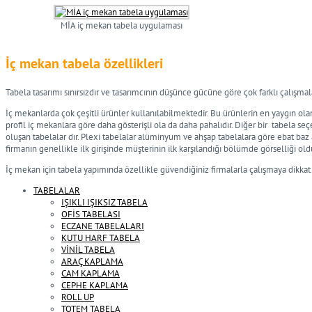
MİA iç mekan tabela uygulaması
İç mekan tabela özellikleri
Tabela tasarımı sınırsızdır ve tasarımcının düşünce gücüne göre çok farklı çalışma
İç mekanlarda çok çeşitli ürünler kullanılabilmektedir. Bu ürünlerin en yaygın ola
profil iç mekanlara göre daha gösterişli ola da daha pahalıdır. Diğer bir tabela se
oluşan tabelalar dır. Plexi tabelalar alüminyum ve ahşap tabelalara göre ebat ba
firmanın genellikle ilk girişinde müşterinin ilk karşılandığı bölümde görselliği 
İç mekan için tabela yapımında özellikle güvendiğiniz firmalarla çalışmaya dikkat
TABELALAR
IŞIKLI IŞIKSIZ TABELA
OFİS TABELASI
ECZANE TABELALARI
KUTU HARF TABELA
VİNİL TABELA
ARAÇ KAPLAMA
CAM KAPLAMA
CEPHE KAPLAMA
ROLL UP
TOTEM TABELA