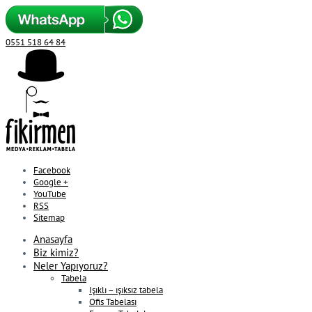
0551 518 64 84
Facebook
Google +
YouTube
RSS
Sitemap
Anasayfa
Biz kimiz?
Neler Yapıyoruz?
Tabela
Işıklı – ışıksız tabela
Ofis Tabelası