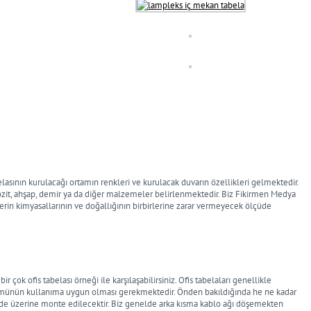
lasının kurulacağı ortamın renkleri ve kurulacak duvarın özellikleri gelmektedir.
pozit, ahşap, demir ya da diğer malzemeler belirlenmektedir. Biz Fikirmen Medya
lerin kimyasallarının ve doğallığının birbirlerine zarar vermeyecek ölçüde
ir çok ofis tabelası örneği ile karşılaşabilirsiniz. Ofis tabelaları genellikle
bölümünün kullanıma uygun olması gerekmektedir. Önden bakıldığında he ne kadar
r de üzerine monte edilecektir. Biz genelde arka kısma kablo ağı döşemekten