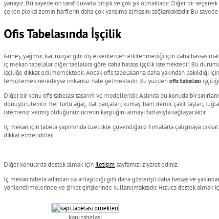
yanayız. Bu sayede ön taraf duvarla bitişik ve çok şık olmaktadır. Diğer bir seçene
çeken pleksi zemin harflerin daha çok yansıma almasını sağlamaktadır. Bu sayede or
Ofis Tabelasında İşçilik
Güneş, yağmur, kar, rüzgar gibi dış etkenlerden etkilenmediği için daha hassas 
iç mekan tabelalar diğer taelalara göre daha hassas işçilik istemektedir. Bu dur
işçiliğe dikkat edilmemektedir. Ancak ofis tabelalarına daha yakından bakıldığı için 
temizlemek neredeyse imkansız hale gelmektedir. Bu yüzden
ofis tabelası
işçili
Diğer bir konu ofis tabelası tasarım ve modelleridir. Aslında bu konuda bir sınırlam
dönüştürülebilir. Her türlü ağaç, dal parçaları, kumaş, ham demir, çakıl taşları, tu
istemeniz vermiş olduğunuz ücretin karşılığını almayı fazlasıyla sağlayacaktır.
İç mekan için tabela yapımında özellikle güvendiğiniz firmalarla çalışmaya dikka
dikkat etmelidirler.
Diğer konularda destek almak için
iletişim
sayfamızı ziyaret ediniz.
İç mekan tabela adından da anlaşıldığı gibi daha gösterişli daha hassas ve yakından 
yönlendirmelerinde ve şirket girişlerinde kullanılmaktadır. Hızlıca destek almak i
kapı tabelası