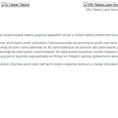
Ofis Tabela Lazer Kes
lar ortaya koyarak tabela çalışması yapılabilir ancak iç mekan tabela üretiminde kull
nları alüminyum profil olanlarıdır. Fiyat konusundan da alüminyum profil olan daha uy
çeneği ise plexi oyma tabelalar dır. Bu oyma tabelalar ise plexinin yazı yada tasarım 
z alındığında daha pahalı olabilmektedir. Bu tabelalarda kullanılan ürünler mekanın
oldukça şık bir biçimde uygulanmakta ve firmayı en ihtişamlı şekilde göstermenin am
 ediniz. Özellikle krom kutu harf tercih eden müşteriler kromun iç mekan özellikleri