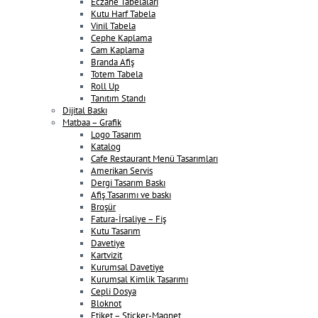
Eczane Tabelaları
Kutu Harf Tabela
Vinil Tabela
Cephe Kaplama
Cam Kaplama
Branda Afiş
Totem Tabela
Roll Up
Tanıtım Standı
Dijital Baskı
Matbaa – Grafik
Logo Tasarım
Katalog
Cafe Restaurant Menü Tasarımları
Amerikan Servis
Dergi Tasarım Baskı
Afiş Tasarımı ve baskı
Broşür
Fatura-İrsaliye – Fiş
Kutu Tasarım
Davetiye
Kartvizit
Kurumsal Davetiye
Kurumsal Kimlik Tasarımı
Cepli Dosya
Bloknot
Etiket – Sticker-Magnet