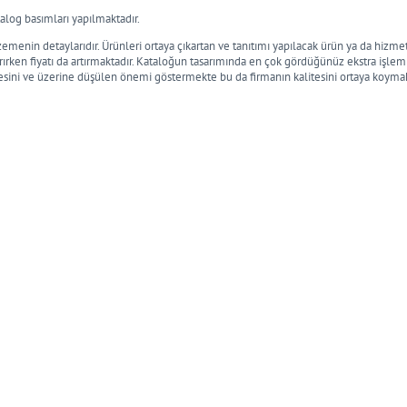
alog basımları yapılmaktadır.
zemenin detaylarıdır. Ürünleri ortaya çıkartan ve tanıtımı yapılacak ürün ya da hizm
tırırken fiyatı da artırmaktadır. Kataloğun tasarımında en çok gördüğünüz ekstra işl
esini ve üzerine düşülen önemi göstermekte bu da firmanın kalitesini ortaya koymak