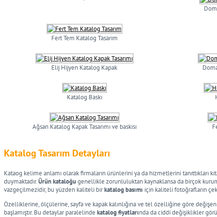
Doma
Fert Tem Katalog Tasarım
Elij Hijyen Katalog Kapak
Domak
Katalog Baskı
Ağsan Katalog Kapak Tasarımı ve baskısı
F
Katalog Tasarım Detayları
Kataog kelime anlamı olarak firmaların ürünlerini ya da hizmetlerini tanıttıkları ki
duymaktadır.
Ürün kataloğu
genellikle zorunluluktan kaynaklansa da birçok kurumsa
vazgeçilmezidir, bu yüzden kaliteli bir
katalog basımı
için kaliteli fotoğrafların ç
Özelliklerine, ölçülerine, sayfa ve kapak kalınlığına ve tel özelliğine göre değiş
başlamıştır. Bu detaylar paralelinde
katalog fiyatları
nda da ciddi değişiklikler gö