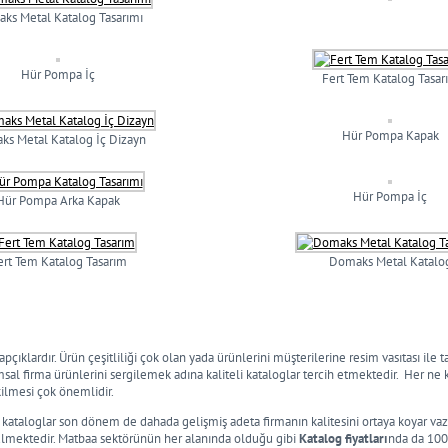
ks Metal Katalog Tasarımı
Hür Pompa İç
Fert Tem Katalog Tasar
Hür Pompa Kapak
s Metal Katalog İç Dizayn
Hür Pompa İç
Hür Pompa Arka Kapak
ert Tem Katalog Tasarım
Domaks Metal Katalo
tapçıklardır. Ürün çeşitliliği çok olan yada ürünlerini müşterilerine resim vasıtası i
l firma ürünlerini sergilemek adına kaliteli kataloglar tercih etmektedir. Her ne k
ekilmesi çok önemlidir.
en kataloglar son dönem de dahada gelişmiş adeta firmanın kalitesini ortaya koyar va
rülmektedir. Matbaa sektörünün her alanında olduğu gibi
Katalog fiyatları
nda da 1000