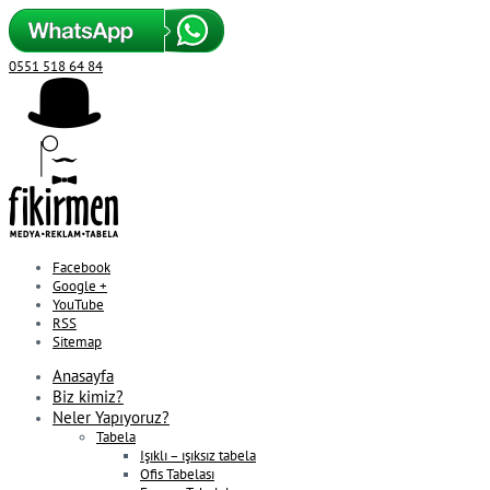
0551 518 64 84
Facebook
Google +
YouTube
RSS
Sitemap
Anasayfa
Biz kimiz?
Neler Yapıyoruz?
Tabela
Işıklı – ışıksız tabela
Ofis Tabelası