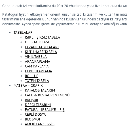
Genel olarak A4 ebatı kullanılsa da 20 x 20 ebatlarında yada özel ebatlarda da kat
Kataloğun fiyatını etkileyen en önemli unsur ise tabi ki tasarımı ve kullanılan mal
tasarımının ana ögeleridir. Bunun yanında kullanılan üründeki detaylar kaliteyi ar
denilmekte. Ayrıca gofre işlemi de yapılmaktadır. Tüm bu detaylar kataloğun kalit
TABELALAR
IŞIKLI IŞIKSIZ TABELA
OFİS TABELASI
ECZANE TABELALARI
KUTU HARF TABELA
VİNİL TABELA
ARAÇ KAPLAMA
CAM KAPLAMA
CEPHE KAPLAMA
ROLL UP
TOTEM TABELA
MATBAA – GRAFİK
KATALOG TASARIM
CAFE & RESTAURENT MENÜ
BROŞÜR
DERGİ TASARIMI
FATURA – İRSALİYE – FİŞ
CEPLİ DOSYA
BLOGNOT
AMERİKAN SERVİS