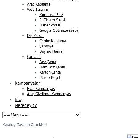
Araç Kaplama
Web Tasarım
Kurumsal Site
E- Ticaret Sitesi
Haber Portalı
Google Optimize (Seo)
Dış Mekan
Cephe Kaplama
Şemsiye
Bayrak-Flama
Çantalar
Bez Çanta
Ham Bez Çanta
Karton Çanta
Plastik Poşet
Kampanyalar
Fuar Kampanyası
Araç Giydirme Kampanyası
Blog
Neredeyiz?
Katalog Tasarım Örnekleri