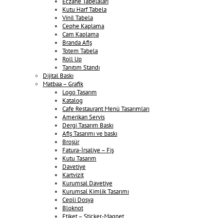
Eczane Tabelaları
Kutu Harf Tabela
Vinil Tabela
Cephe Kaplama
Cam Kaplama
Branda Afiş
Totem Tabela
Roll Up
Tanıtım Standı
Dijital Baskı
Matbaa – Grafik
Logo Tasarım
Katalog
Cafe Restaurant Menü Tasarımları
Amerikan Servis
Dergi Tasarım Baskı
Afiş Tasarımı ve baskı
Broşür
Fatura-İrsaliye – Fiş
Kutu Tasarım
Davetiye
Kartvizit
Kurumsal Davetiye
Kurumsal Kimlik Tasarımı
Cepli Dosya
Bloknot
Etiket – Sticker-Magnet