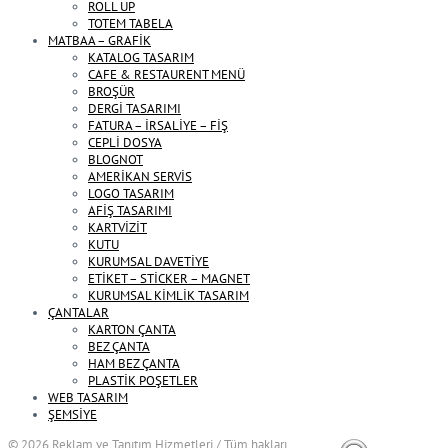
ROLL UP
TOTEM TABELA
MATBAA – GRAFİK
KATALOG TASARIM
CAFE & RESTAURENT MENÜ
BROŞÜR
DERGİ TASARIMI
FATURA – İRSALİYE – FİŞ
CEPLİ DOSYA
BLOGNOT
AMERİKAN SERVİS
LOGO TASARIM
AFİŞ TASARIMI
KARTVİZİT
KUTU
KURUMSAL DAVETİYE
ETİKET – STİCKER – MAGNET
KURUMSAL KİMLİK TASARIM
ÇANTALAR
KARTON ÇANTA
BEZ ÇANTA
HAM BEZ ÇANTA
PLASTİK POŞETLER
WEB TASARIM
ŞEMSİYE
© 2026
Reklam ve Tanıtım Hizmetleri / Tüm hakları