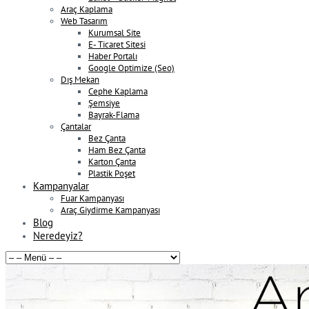
Araç Kaplama
Web Tasarım
Kurumsal Site
E- Ticaret Sitesi
Haber Portalı
Google Optimize (Seo)
Dış Mekan
Cephe Kaplama
Şemsiye
Bayrak-Flama
Çantalar
Bez Çanta
Ham Bez Çanta
Karton Çanta
Plastik Poşet
Kampanyalar
Fuar Kampanyası
Araç Giydirme Kampanyası
Blog
Neredeyiz?