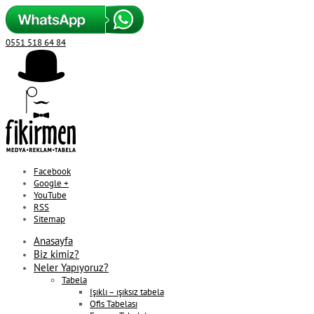
0551 518 64 84
Facebook
Google +
YouTube
RSS
Sitemap
Anasayfa
Biz kimiz?
Neler Yapıyoruz?
Tabela
Işıklı – ışıksız tabela
Ofis Tabelası