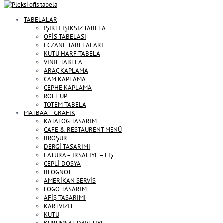
TABELALAR
IŞIKLI IŞIKSIZ TABELA
OFİS TABELASI
ECZANE TABELALARI
KUTU HARF TABELA
VİNİL TABELA
ARAÇ KAPLAMA
CAM KAPLAMA
CEPHE KAPLAMA
ROLL UP
TOTEM TABELA
MATBAA – GRAFİK
KATALOG TASARIM
CAFE & RESTAURENT MENÜ
BROŞÜR
DERGİ TASARIMI
FATURA – İRSALİYE – FİŞ
CEPLİ DOSYA
BLOGNOT
AMERİKAN SERVİS
LOGO TASARIM
AFİŞ TASARIMI
KARTVİZİT
KUTU
KURUMSAL DAVETİYE