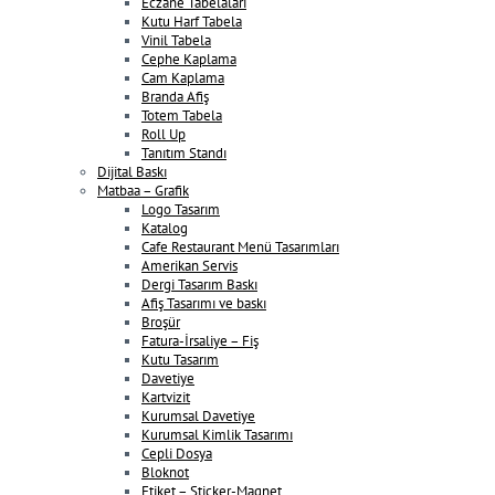
Eczane Tabelaları
Kutu Harf Tabela
Vinil Tabela
Cephe Kaplama
Cam Kaplama
Branda Afiş
Totem Tabela
Roll Up
Tanıtım Standı
Dijital Baskı
Matbaa – Grafik
Logo Tasarım
Katalog
Cafe Restaurant Menü Tasarımları
Amerikan Servis
Dergi Tasarım Baskı
Afiş Tasarımı ve baskı
Broşür
Fatura-İrsaliye – Fiş
Kutu Tasarım
Davetiye
Kartvizit
Kurumsal Davetiye
Kurumsal Kimlik Tasarımı
Cepli Dosya
Bloknot
Etiket – Sticker-Magnet