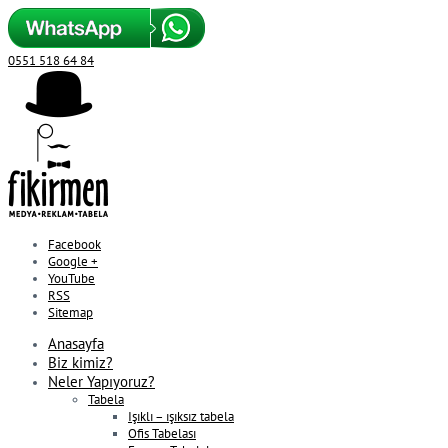
0551 518 64 84
Facebook
Google +
YouTube
RSS
Sitemap
Anasayfa
Biz kimiz?
Neler Yapıyoruz?
Tabela
Işıklı – ışıksız tabela
Ofis Tabelası