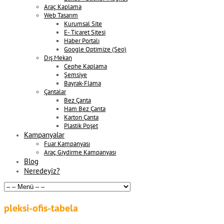
Araç Kaplama
Web Tasarım
Kurumsal Site
E- Ticaret Sitesi
Haber Portalı
Google Optimize (Seo)
Dış Mekan
Cephe Kaplama
Şemsiye
Bayrak-Flama
Çantalar
Bez Çanta
Ham Bez Çanta
Karton Çanta
Plastik Poşet
Kampanyalar
Fuar Kampanyası
Araç Giydirme Kampanyası
Blog
Neredeyiz?
pleksi-ofis-tabela