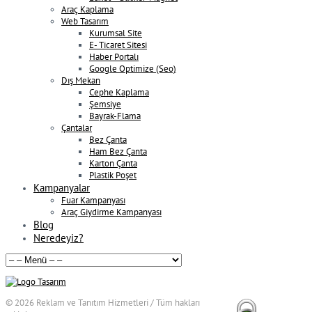
Araç Kaplama
Web Tasarım
Kurumsal Site
E- Ticaret Sitesi
Haber Portalı
Google Optimize (Seo)
Dış Mekan
Cephe Kaplama
Şemsiye
Bayrak-Flama
Çantalar
Bez Çanta
Ham Bez Çanta
Karton Çanta
Plastik Poşet
Kampanyalar
Fuar Kampanyası
Araç Giydirme Kampanyası
Blog
Neredeyiz?
© 2026
Reklam ve Tanıtım Hizmetleri / Tüm hakları