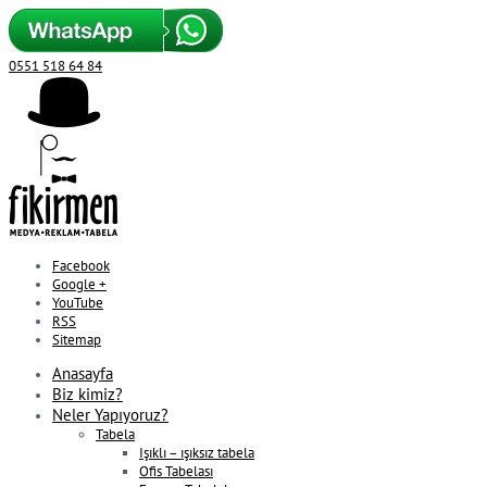
0551 518 64 84
Facebook
Google +
YouTube
RSS
Sitemap
Anasayfa
Biz kimiz?
Neler Yapıyoruz?
Tabela
Işıklı – ışıksız tabela
Ofis Tabelası