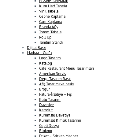
Eczane Tabelaları
Kutu Harf Tabela
Vinil Tabela
Cephe Kaplama
Cam Kaplama
Branda Afiş
Totem Tabela
Roll Up
Tanıtım Standı
Dijital Baskı
Matbaa – Grafik
Logo Tasarım
Katalog
Cafe Restaurant Menü Tasarımları
Amerikan Servis
Dergi Tasarım Baskı
Afiş Tasarımı ve baskı
Broşür
Fatura-İrsaliye – Fiş
Kutu Tasarım
Davetiye
Kartvizit
Kurumsal Davetiye
Kurumsal Kimlik Tasarımı
Cepli Dosya
Bloknot
Etiket – Sticker-Magnet