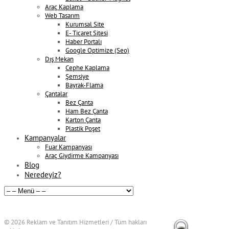
Araç Kaplama
Web Tasarım
Kurumsal Site
E- Ticaret Sitesi
Haber Portalı
Google Optimize (Seo)
Dış Mekan
Cephe Kaplama
Şemsiye
Bayrak-Flama
Çantalar
Bez Çanta
Ham Bez Çanta
Karton Çanta
Plastik Poşet
Kampanyalar
Fuar Kampanyası
Araç Giydirme Kampanyası
Blog
Neredeyiz?
© 2026
Reklam ve Tanıtım Hizmetleri / Tüm hakları