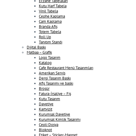
Eczane Tabelaları
Kutu Harf Tabela
Vinil Tabela
Cephe Kaplama
Cam Kaplama
Branda Afiş
Totem Tabela
Roll Up
Tanıtım Standı
Dijital Baskı
Matbaa – Grafik
Logo Tasarım
Katalog
Cafe Restaurant Menü Tasarımları
Amerikan Servis
Dergi Tasarım Baskı
Afiş Tasarımı ve baskı
Broşür
Fatura-İrsaliye – Fiş
Kutu Tasarım
Davetiye
Kartvizit
Kurumsal Davetiye
Kurumsal Kimlik Tasarımı
Cepli Dosya
Bloknot
Etiket – Sticker-Magnet