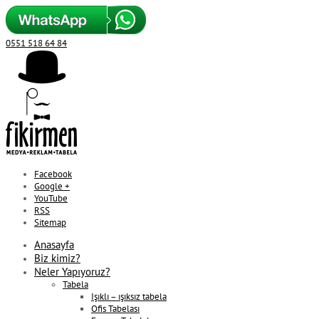
0551 518 64 84
Facebook
Google +
YouTube
RSS
Sitemap
Anasayfa
Biz kimiz?
Neler Yapıyoruz?
Tabela
Işıklı – ışıksız tabela
Ofis Tabelası