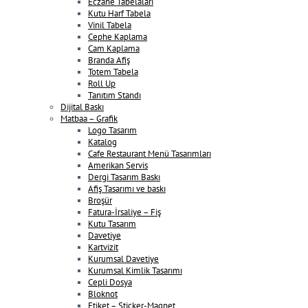
Eczane Tabelaları
Kutu Harf Tabela
Vinil Tabela
Cephe Kaplama
Cam Kaplama
Branda Afiş
Totem Tabela
Roll Up
Tanıtım Standı
Dijital Baskı
Matbaa – Grafik
Logo Tasarım
Katalog
Cafe Restaurant Menü Tasarımları
Amerikan Servis
Dergi Tasarım Baskı
Afiş Tasarımı ve baskı
Broşür
Fatura-İrsaliye – Fiş
Kutu Tasarım
Davetiye
Kartvizit
Kurumsal Davetiye
Kurumsal Kimlik Tasarımı
Cepli Dosya
Bloknot
Etiket – Sticker-Magnet