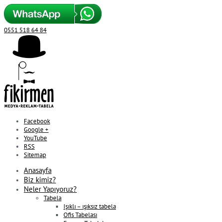
0551 518 64 84
Facebook
Google +
YouTube
RSS
Sitemap
Anasayfa
Biz kimiz?
Neler Yapıyoruz?
Tabela
Işıklı – ışıksız tabela
Ofis Tabelası