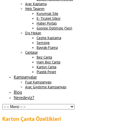
Araç Kaplama
Web Tasarım
Kurumsal Site
E- Ticaret Sitesi
Haber Portalı
Google Optimize (Seo)
Dış Mekan
Cephe Kaplama
Şemsiye
Bayrak-Flama
Çantalar
Bez Çanta
Ham Bez Çanta
Karton Çanta
Plastik Poşet
Kampanyalar
Fuar Kampanyası
Araç Giydirme Kampanyası
Blog
Neredeyiz?
Karton Çanta Özellikleri