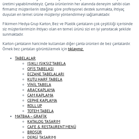
üretimi yapabilmekteyiz. Çanta ürünlerinin her alanında deneyim sahibi olan
firmamız müşterilerin isteğine göre profesyonel destek sunmakta, ihtiyaç
duyulan en temel ürüne müşteriyi yönlendirmeyi sağlamaktadır.
Fikirmen Medya Grup Karton, Bez ve Plastik çantaların çok çeşitliliği içerisinde
siz müşterilerimizin ihtiyacı olan en temel ürünü sizi en iyi yansıtacak şekilde
sunmaktadır.
Karton çantaların haricinde kullanılan diğer çanta ürünleri de bez çantalardır.
Örnek bez çantaları görüntülemek için
tıklayınız.
TABELALAR
IŞIKLI IŞIKSIZ TABELA
OFİS TABELASI
ECZANE TABELALARI
KUTU HARF TABELA
VİNİL TABELA
ARAÇ KAPLAMA
CAM KAPLAMA
CEPHE KAPLAMA
ROLL UP
TOTEM TABELA
MATBAA – GRAFİK
KATALOG TASARIM
CAFE & RESTAURENT MENÜ
BROŞÜR
DERGİ TASARIMI