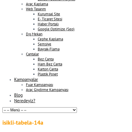
Araç Kaplama
Web Tasarım
Kurumsal Site
E- Ticaret Sitesi
Haber Portalı
Google Optimize (Seo)
Dış Mekan
Cephe Kaplama
Şemsiye
Bayrak-Flama
Çantalar
Bez Çanta
Ham Bez Çanta
Karton Çanta
Plastik Poşet
Kampanyalar
Fuar Kampanyası
Araç Giydirme Kampanyası
Blog
Neredeyiz?
isikli-tabela-14a