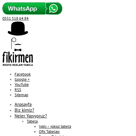
0551 518 64 84
Facebook
Google +
YouTube
RSS
Sitemap
Anasayfa
Biz kimiz?
Neler Yapıyoruz?
Tabela
Işıklı – ışıksız tabela
Ofis Tabelası