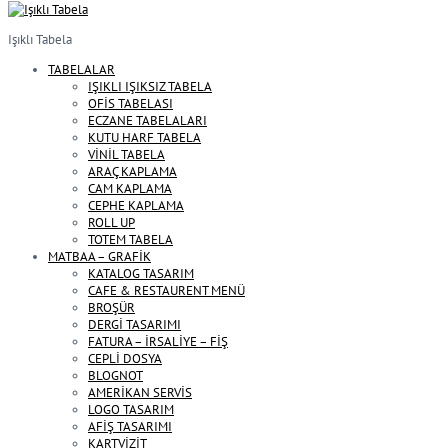
Işıklı Tabela
TABELALAR
IŞIKLI IŞIKSIZ TABELA
OFİS TABELASI
ECZANE TABELALARI
KUTU HARF TABELA
VİNİL TABELA
ARAÇ KAPLAMA
CAM KAPLAMA
CEPHE KAPLAMA
ROLL UP
TOTEM TABELA
MATBAA – GRAFİK
KATALOG TASARIM
CAFE & RESTAURENT MENÜ
BROŞÜR
DERGİ TASARIMI
FATURA – İRSALİYE – FİŞ
CEPLİ DOSYA
BLOGNOT
AMERİKAN SERVİS
LOGO TASARIM
AFİŞ TASARIMI
KARTVİZİT