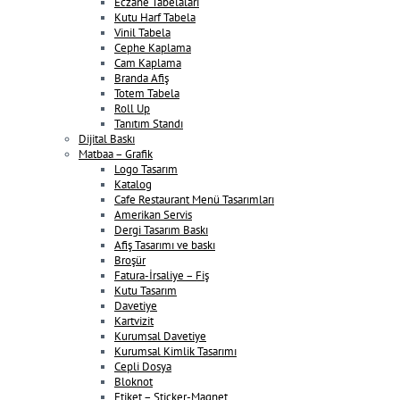
Eczane Tabelaları
Kutu Harf Tabela
Vinil Tabela
Cephe Kaplama
Cam Kaplama
Branda Afiş
Totem Tabela
Roll Up
Tanıtım Standı
Dijital Baskı
Matbaa – Grafik
Logo Tasarım
Katalog
Cafe Restaurant Menü Tasarımları
Amerikan Servis
Dergi Tasarım Baskı
Afiş Tasarımı ve baskı
Broşür
Fatura-İrsaliye – Fiş
Kutu Tasarım
Davetiye
Kartvizit
Kurumsal Davetiye
Kurumsal Kimlik Tasarımı
Cepli Dosya
Bloknot
Etiket – Sticker-Magnet