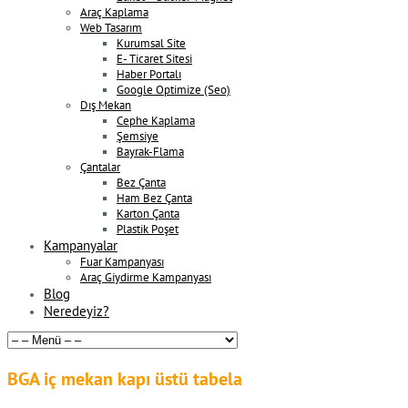
Araç Kaplama
Web Tasarım
Kurumsal Site
E- Ticaret Sitesi
Haber Portalı
Google Optimize (Seo)
Dış Mekan
Cephe Kaplama
Şemsiye
Bayrak-Flama
Çantalar
Bez Çanta
Ham Bez Çanta
Karton Çanta
Plastik Poşet
Kampanyalar
Fuar Kampanyası
Araç Giydirme Kampanyası
Blog
Neredeyiz?
BGA iç mekan kapı üstü tabela