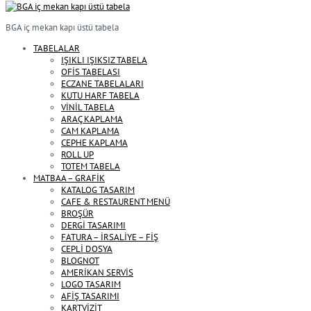
BGA iç mekan kapı üstü tabela
TABELALAR
IŞIKLI IŞIKSIZ TABELA
OFİS TABELASI
ECZANE TABELALARI
KUTU HARF TABELA
VİNİL TABELA
ARAÇ KAPLAMA
CAM KAPLAMA
CEPHE KAPLAMA
ROLL UP
TOTEM TABELA
MATBAA – GRAFİK
KATALOG TASARIM
CAFE & RESTAURENT MENÜ
BROŞÜR
DERGİ TASARIMI
FATURA – İRSALİYE – FİŞ
CEPLİ DOSYA
BLOGNOT
AMERİKAN SERVİS
LOGO TASARIM
AFİŞ TASARIMI
KARTVİZİT