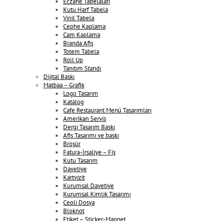
Eczane Tabelaları
Kutu Harf Tabela
Vinil Tabela
Cephe Kaplama
Cam Kaplama
Branda Afiş
Totem Tabela
Roll Up
Tanıtım Standı
Dijital Baskı
Matbaa – Grafik
Logo Tasarım
Katalog
Cafe Restaurant Menü Tasarımları
Amerikan Servis
Dergi Tasarım Baskı
Afiş Tasarımı ve baskı
Broşür
Fatura-İrsaliye – Fiş
Kutu Tasarım
Davetiye
Kartvizit
Kurumsal Davetiye
Kurumsal Kimlik Tasarımı
Cepli Dosya
Bloknot
Etiket – Sticker-Magnet