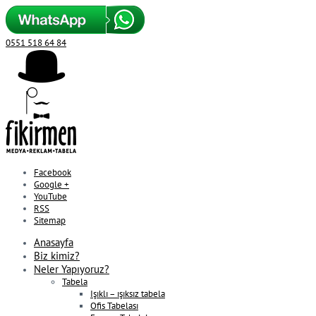
0551 518 64 84
Facebook
Google +
YouTube
RSS
Sitemap
Anasayfa
Biz kimiz?
Neler Yapıyoruz?
Tabela
Işıklı – ışıksız tabela
Ofis Tabelası