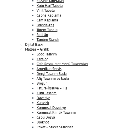
Eczane Tabelaları
Kutu Harf Tabela
Vinil Tabela
Cephe Kaplama
Cam Kaplama
Branda Afiş
Totem Tabela
Roll Up
Tanıtım Standı
Dijital Baskı
Matbaa – Grafik
Logo Tasarım
Katalog
Cafe Restaurant Menü Tasarımları
Amerikan Servis
Dergi Tasarım Baskı
Afiş Tasarımı ve baskı
Broşür
Fatura-İrsaliye – Fiş
Kutu Tasarım
Davetiye
Kartvizit
Kurumsal Davetiye
Kurumsal Kimlik Tasarımı
Cepli Dosya
Bloknot
Etiket – Sticker-Magnet