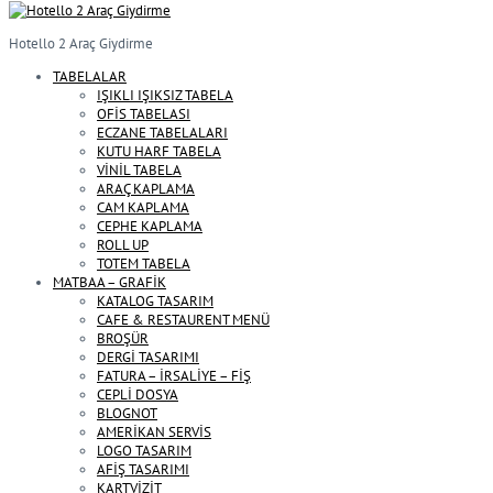
Hotello 2 Araç Giydirme
TABELALAR
IŞIKLI IŞIKSIZ TABELA
OFİS TABELASI
ECZANE TABELALARI
KUTU HARF TABELA
VİNİL TABELA
ARAÇ KAPLAMA
CAM KAPLAMA
CEPHE KAPLAMA
ROLL UP
TOTEM TABELA
MATBAA – GRAFİK
KATALOG TASARIM
CAFE & RESTAURENT MENÜ
BROŞÜR
DERGİ TASARIMI
FATURA – İRSALİYE – FİŞ
CEPLİ DOSYA
BLOGNOT
AMERİKAN SERVİS
LOGO TASARIM
AFİŞ TASARIMI
KARTVİZİT