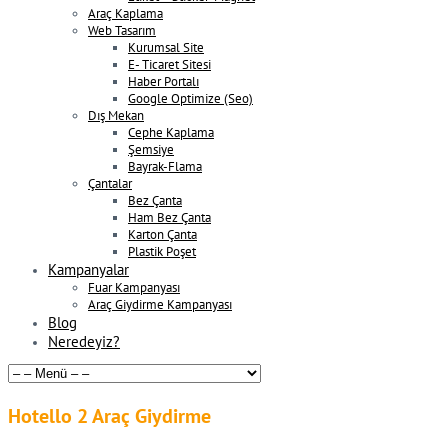
Araç Kaplama
Web Tasarım
Kurumsal Site
E- Ticaret Sitesi
Haber Portalı
Google Optimize (Seo)
Dış Mekan
Cephe Kaplama
Şemsiye
Bayrak-Flama
Çantalar
Bez Çanta
Ham Bez Çanta
Karton Çanta
Plastik Poşet
Kampanyalar
Fuar Kampanyası
Araç Giydirme Kampanyası
Blog
Neredeyiz?
Hotello 2 Araç Giydirme