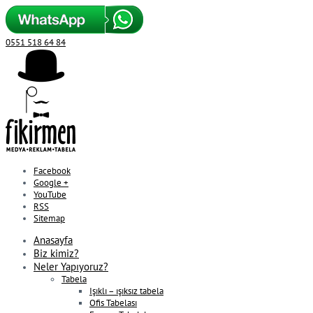
0551 518 64 84
Facebook
Google +
YouTube
RSS
Sitemap
Anasayfa
Biz kimiz?
Neler Yapıyoruz?
Tabela
Işıklı – ışıksız tabela
Ofis Tabelası